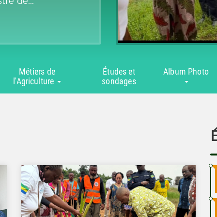
tre de...
Métiers de
Études et
Album Photo
l'Agriculture
sondages