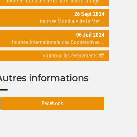
Journée mondiale de la lutte contre la rage...
26
Sept
2024
Journée Mondiale de la Mer...
06
Juil
2024
Journée Internationale des Coopératives...
Voir tous les évènements
Autres informations
Facebook