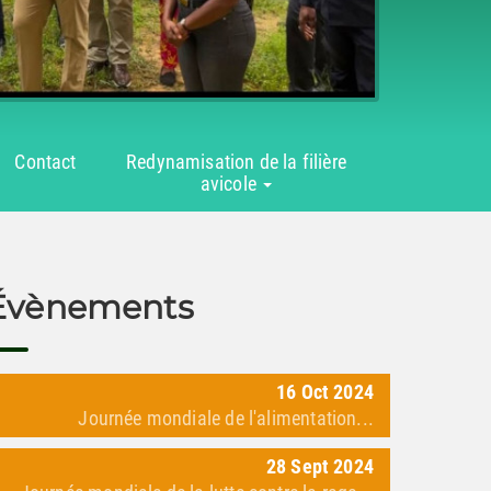
Contact
Redynamisation de la filière
avicole
Évènements
16
Oct
2024
Journée mondiale de l'alimentation...
28
Sept
2024