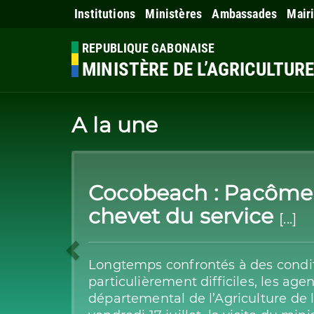
Institutions
Ministères
Ambassades
Mair
REPUBLIQUE GABONAISE
MINISTÈRE DE L’AGRICULTUR
A la une
Previous
Cocobeach : Pacôme
chevet du service
[...]
Longtemps confrontés à des condit
particulièrement difficiles, les age
départemental de l’Agriculture de 